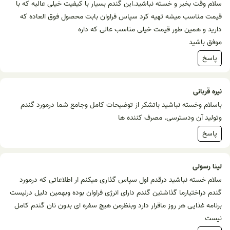
سلام وقت بخیر و خسته نباشید.این گندم بسیار با کیفیت خیلی عالیه که با
قیمت مناسب میشه تهیه کرد سپاس فراوان بابت محصول فوق العاده که
دارید و همین طور قیمت خیلی مناسب عالی که داره
موفق باشید
پاسخ
نیره قربانی
باسلام وخسته نباشید باتشکر از توضیحات کامل وجامع شما درمورد گندم
وتولید آن ودسترسی. مصرف کننده ها
پاسخ
لینا رسولی
سلام خسته نباشید درقدم اول سپاس گذاری میکنم ار اطلاعاتی که درمورد
گندم دراختیارما گذاشتین گندم دارای انرژی فراوان بوده وبهمین دلیل درلیست
برنامه غذایی هر روز ماقرار دارد وبنظرمن هیچ سفره ای بدون نان گندم کامل
نیست